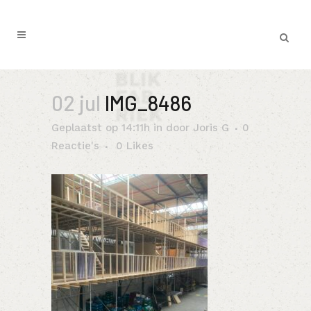
02 jul
IMG_8486
Geplaatst op 14:11h
in
door
Joris G
0
Reactie's
0
Likes