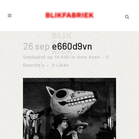
26 sep
e660d9vn
Geplaatst op 14:44h
in
door
Koen
0
Reactie's
0
Likes