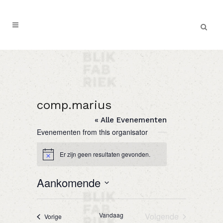
comp.marius
« Alle Evenementen
Evenementen from this organisator
Er zijn geen resultaten gevonden.
Bericht
Aankomende
Selecteer
een
Vandaag
Volgende
Evenementen
Vorige
datum.