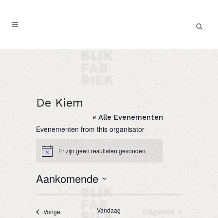
De Kiem
« Alle Evenementen
Evenementen from this organisator
Er zijn geen resultaten gevonden.
Bericht
Aankomende
Selecteer
een
Vandaag
Volgende
Evenementen
Vorige
datum.