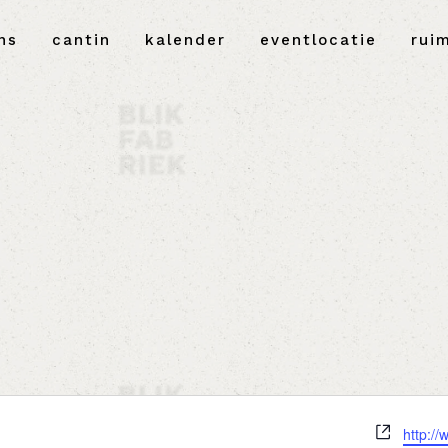
ns
cantin
kalender
eventlocatie
rui
Websit
http:/