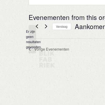
Evenementen from this or
Aankome
Vandaag
Er zijn
Selecteer
geen
een
Bericht
resultaten
datum.
gevonden.
Vorige
Evenementen