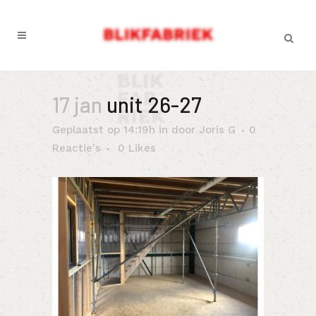
17 jan
unit 26-27
Geplaatst op 14:19h
in
door
Joris G
0
Reactie's
0
Likes